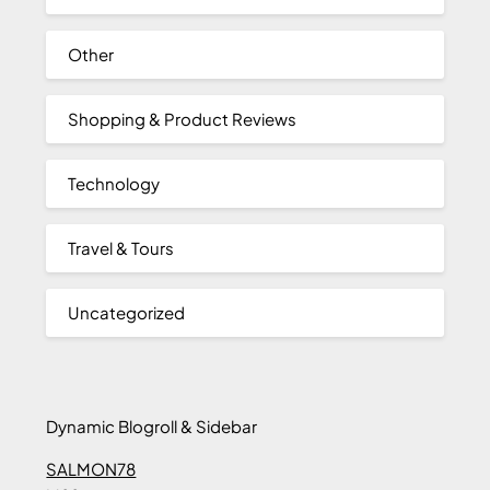
Other
Shopping & Product Reviews
Technology
Travel & Tours
Uncategorized
Dynamic Blogroll & Sidebar
SALMON78