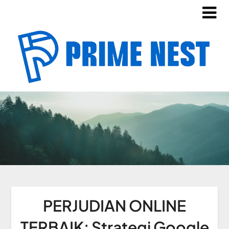
PERJUDIAN ONLINE
TERBAIK: Strategi Google