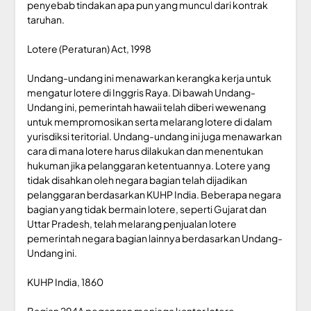
penyebab tindakan apa pun yang muncul dari kontrak
taruhan.
Lotere (Peraturan) Act, 1998
Undang-undang ini menawarkan kerangka kerja untuk
mengatur lotere di Inggris Raya. Di bawah Undang-
Undang ini, pemerintah hawaii telah diberi wewenang
untuk mempromosikan serta melarang lotere di dalam
yurisdiksi teritorial. Undang-undang ini juga menawarkan
cara di mana lotere harus dilakukan dan menentukan
hukuman jika pelanggaran ketentuannya. Lotere yang
tidak disahkan oleh negara bagian telah dijadikan
pelanggaran berdasarkan KUHP India. Beberapa negara
bagian yang tidak bermain lotere, seperti Gujarat dan
Uttar Pradesh, telah melarang penjualan lotere
pemerintah negara bagian lainnya berdasarkan Undang-
Undang ini.
KUHP India, 1860
Bagian 294A pegangan menjaga kantor lotere.