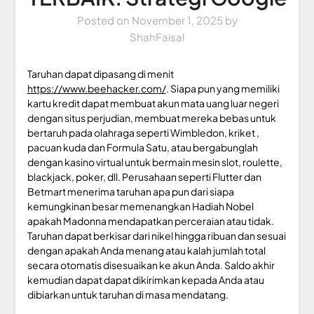
Posted on
November 1, 2025
by
ShahFaisal
Taruhan dapat dipasang di menit
https://www.beehacker.com/
. Siapa pun yang memiliki
kartu kredit dapat membuat akun mata uang luar negeri
dengan situs perjudian, membuat mereka bebas untuk
bertaruh pada olahraga seperti Wimbledon, kriket ,
pacuan kuda dan Formula Satu, atau bergabunglah
dengan kasino virtual untuk bermain mesin slot, roulette,
blackjack, poker, dll. Perusahaan seperti Flutter dan
Betmart menerima taruhan apa pun dari siapa
kemungkinan besar memenangkan Hadiah Nobel
apakah Madonna mendapatkan perceraian atau tidak.
Taruhan dapat berkisar dari nikel hingga ribuan dan sesuai
dengan apakah Anda menang atau kalah jumlah total
secara otomatis disesuaikan ke akun Anda. Saldo akhir
kemudian dapat dapat dikirimkan kepada Anda atau
dibiarkan untuk taruhan di masa mendatang.