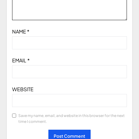
NAME
*
EMAIL
*
WEBSITE
Save my name, email, and website in this browser for the next
time I comment.