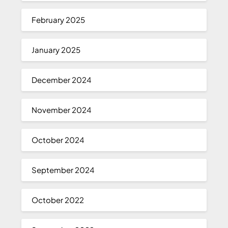
February 2025
January 2025
December 2024
November 2024
October 2024
September 2024
October 2022