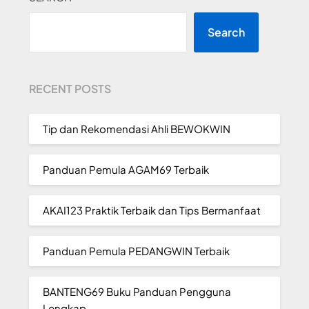
Search
RECENT POSTS
Tip dan Rekomendasi Ahli BEWOKWIN
Panduan Pemula AGAM69 Terbaik
AKAI123 Praktik Terbaik dan Tips Bermanfaat
Panduan Pemula PEDANGWIN Terbaik
BANTENG69 Buku Panduan Pengguna
Lengkap