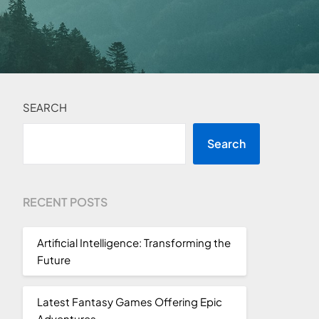
SEARCH
Search
RECENT POSTS
Artificial Intelligence: Transforming the
Future
Latest Fantasy Games Offering Epic
Adventures