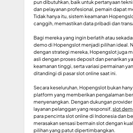
pun dibutuhkan, baik untuk pertanyaan tek
dan pelayanan profesional, pemain dapat m
Tidak hanya itu, sistem keamanan Hopengslo
canggih, memastikan data pribadi dan trans
Bagi mereka yang ingin berlatih atau sekadar
demo di Hopengslot menjadi pilihan ideal. 
dengan strategi mereka, Hopengslot juga 
asli dengan proses deposit dan penarikan y
keamanan tinggi, serta variasi permainan yang
ditandingi di pasar slot online saat ini.
Secara keseluruhan, Hopengslot bukan hanya
platform yang memberikan pengalaman berma
menyenangkan. Dengan dukungan provider te
layanan pelanggan yang responsif,
slot dem
para pencinta slot online di Indonesia dan b
merasakan sensasi bermain slot dengan kual
pilihan yang patut dipertimbangkan.