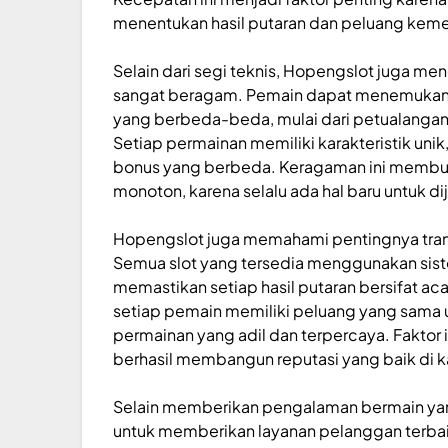
menentukan hasil putaran dan peluang kem
Selain dari segi teknis, Hopengslot juga m
sangat beragam. Pemain dapat menemukan r
yang berbeda-beda, mulai dari petualangan, 
Setiap permainan memiliki karakteristik unik, 
bonus yang berbeda. Keragaman ini membu
monoton, karena selalu ada hal baru untuk di
Hopengslot juga memahami pentingnya trans
Semua slot yang tersedia menggunakan si
memastikan setiap hasil putaran bersifat ac
setiap pemain memiliki peluang yang sama
permainan yang adil dan terpercaya. Faktor
berhasil membangun reputasi yang baik di k
Selain memberikan pengalaman bermain y
untuk memberikan layanan pelanggan terba