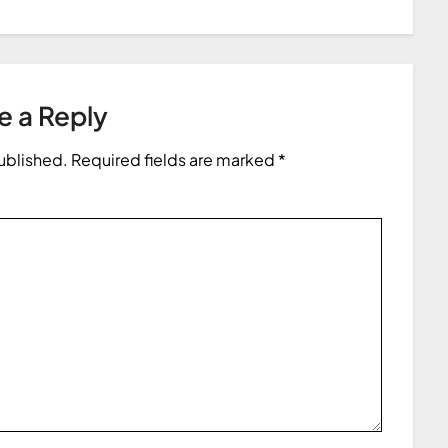
e a Reply
published.
Required fields are marked
*