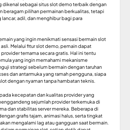
g dikenal sebagai situs slot demo terbaik dengan
n beragam pilihan permainan berkualitas, tetapi
ancar, adil, dan menghibur bagi para
emain yang ingin menikmati sensasi bermain slot
li. Melalui fitur slot demo, pemain dapat
ovider ternama secara gratis. Hal ini tentu
 pemula yang ingin memahami mekanisme
nguji strategi sebelum bermain dengan taruhan
ses dan antarmuka yang ramah pengguna, siapa
lot dengan nyaman tanpa hambatan teknis.
pada kecepatan dan kualitas provider yang
 menggandeng sejumlah provider terkemuka di
rma dan stabilitas server mereka. Beberapa di
ngan grafis tajam, animasi halus, serta tingkat
 akan mengalami lag atau gangguan saat bermain.
 dalam permainan slot, setiap detik dapat