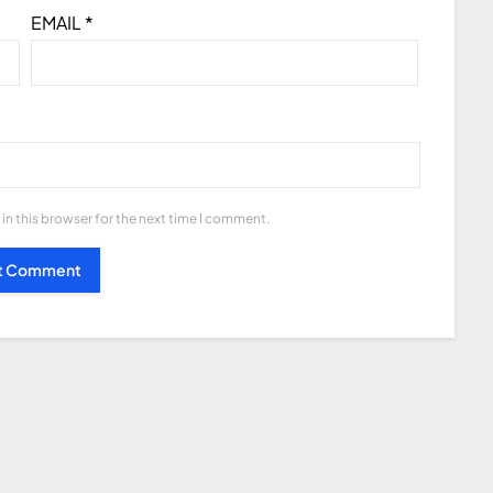
EMAIL
*
in this browser for the next time I comment.