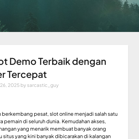
lot Demo Terbaik dengan
er Tercepat
26, 2025
by
sarcastic_guy
berkembang pesat, slot online menjadi salah satu
ara pemain di seluruh dunia. Kemudahan akses,
menangan yang menarik membuat banyak orang
 situs yang kini banyak dibicarakan di kalangan